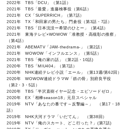
2022年 TBS「DCU」（第1話）
2021年 TBS「最愛」進藤検事役（第6話）
2021年 CX「SUPERRICH」（第7話）
2021年 TX「和田家の男たち」門倉役（第3話・7話）
2021年 TBS「日本沈没ー希望のひとー」（第4話）
2021年 東海テレビ×WOWOW「准教授・高槻彰の推察」
（第4話）
2021年 ABEMATV「JAM-thedrama-」（第2話）
2021年 WOWOW「インフルエンス」（第5話）
2021年 TBS「俺の家の話」（第2話・10話)
2020年 TBS「MIU404」（第7話）
2020年 NHK連続テレビ小説「エール」（第13週/第62回）
2020年 WOWOW連続ドラマW「鉄の骨」別府良平役
（第2・3・5話）
2020年 TBS「半沢直樹イヤー記念・エピソードゼロ」
2020年 EX「相棒season18」元旦スペシャル
2019年 NTV「あなたの番です～反撃編～」 （第17・18
話）
2019年 NHK大河ドラマ「いだてん」 （第38回）
2019年 NTV「俺のスカート、どこ行った？」(第7話)