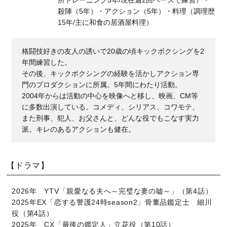
所トレーニング5年/現在週2回ペースで練習）・
殺陣（5年）・アクション（5年）・料理（調理歴
15年/主に和食の居酒屋料理）
格闘技好きの友人の誘いで20歳の頃キックボクシングを2
年間練習した。
その後、キックボクシングの経験を活かしアクション専
門のプロダクションに所属。5年間にわたり活動。
2004年からは活動の中心を映像へと移し、映画、CM等
に多数出演している。コメディ、シリアス、コワモテ、
また刑事、犯人、お父さんと、どんな役でもこなす実力
派。キレのあるアクションも健在。
【ドラマ】
2026年 YTV「親愛なる夫へ～完璧な妻の嘘～」（第4話）
2025年EX「恋する警護24時season2」骨董品鑑定士 細川
役（第4話）
2025年 CX「最後の鑑定人」立花役（第10話）