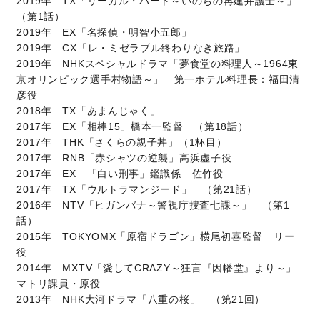
2019年 TX「リーガル・ハート～いのちの再建弁護士～」
（第1話）
2019年 EX「名探偵・明智小五郎」
2019年 CX「レ・ミゼラブル終わりなき旅路」
2019年 NHKスペシャルドラマ「夢食堂の料理人～1964東
京オリンピック選手村物語～」 第一ホテル料理長：福田清
彦役
2018年 TX「あまんじゃく」
2017年 EX「相棒15」橋本一監督 （第18話）
2017年 THK「さくらの親子丼」（1杯目）
2017年 RNB「赤シャツの逆襲」高浜虚子役
2017年 EX 「白い刑事」鑑識係 佐竹役
2017年 TX「ウルトラマンジード」 （第21話）
2016年 NTV「ヒガンバナ～警視庁捜査七課～」 （第1
話）
2015年 TOKYOMX「原宿ドラゴン」横尾初喜監督 リー
役
2014年 MXTV「愛してCRAZY～狂言『因幡堂』より～」
マトリ課員・原役
2013年 NHK大河ドラマ「八重の桜」 （第21回）