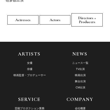
他多数出演
Directors +
Actresses
Actors
Producers
ARTISTS
NEWS
女優
ニュース一覧
俳優
TV出演
映画監督・プロデューサー
映画出演
舞台出演
CM出演
SERVICE
COMPANY
芸能プロダクション業務
会社概要