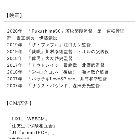
【映画】
2020年 「Fukushima50」若松節朗監督 第一運転管理
部 当直副長 伊藤豪役
2019年 「ザ・ファブル」江口カン監督
2019年 「愛唄」川村泰祐監督 トオルの父親役
2018年 「億男」大友啓史監督
2017年 「アウトレイジ 最終章」北野武監督
2016年 「64‐ロクヨン‐（後編）」瀬々敬介監督
2007年 「パッチギLove&Piece」井筒和幸監督
2007年 「サウス・バウンド」森田芳光監督
【CM/広告】
「LIXIL WEBCM」
「住友生命保険相互会」
「JT『ploomTECH』」