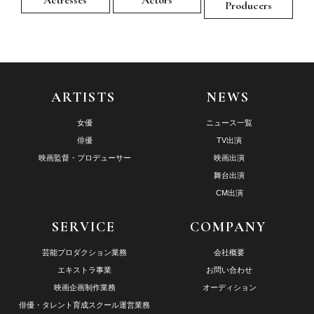
Actresses
Actors
Producers
ARTISTS
NEWS
女優
ニュース一覧
俳優
TV出演
映画監督・プロデューサー
映画出演
舞台出演
CM出演
SERVICE
COMPANY
芸能プロダクション業務
会社概要
エキストラ事業
お問い合わせ
映画企画制作業務
オーディション
俳優・タレント育成スクール運営業務