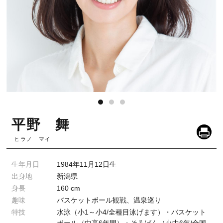
平野 舞
ヒラノ マイ
生年月日
1984年11月12日生
出身地
新潟県
身長
160 cm
趣味
バスケットボール観戦、温泉巡り
特技
水泳（小1～小4/全種目泳げます）・バスケット