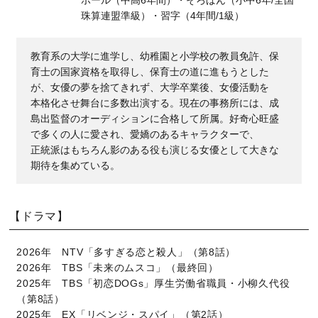
ボール（中高6年間）・そろばん（小中6年/全国
珠算連盟準級）・習字（4年間/1級）
教育系の大学に進学し、幼稚園と小学校の教員免許、保
育士の国家資格を取得し、保育士の道に進もうとした
が、女優の夢を捨てきれず、大学卒業後、女優活動を
本格化させ舞台に多数出演する。現在の事務所には、成
島出監督のオーディションに合格して所属。好奇心旺盛
で多くの人に愛され、愛嬌のあるキャラクターで、
正統派はもちろん影のある役も演じる女優として大きな
期待を集めている。
【ドラマ】
2026年 NTV「多すぎる恋と殺人」（第8話）
2026年 TBS「未来のムスコ」（最終回）
2025年 TBS「初恋DOGs」厚生労働省職員・小柳久代役
（第8話）
2025年 EX「リベンジ・スパイ」（第2話）