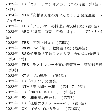
2025年 TX「ウルトラマンオメガ」ミユの母役（第1話・
24話）
2024年 NTV「高杉さん家のおべんとう」加藤先生役（レ
ギュラー）
2023年 TBS「フェルマーの料理」滝沢紗代役（第8話）
2023年 ABC「18歳、新妻、不倫します。」（第2・3・9
話）
2023年 TBS「下剋上球児」（第5話）
2023年 WOWOW「落日」牧野綾子役（最終話）
2023年 BS松竹東急「半熟ファミリア」かのんの母親役
（第4・12話）
2023年 TBS「ラストマンー全盲の捜査官ー」菊知彩乃役
（第6話）
2023年 KTV「罠の戦争」（第9話）
2023年 TX「ペルソナの微笑」
2022年 NTV「束の間の一花」（第4・7・9話）
2022年 EX「NICEFLIGHT！」（第3話）
2021年 EX「和田家の男たち」（第7話）
2021年 TX「孤独のグルメSeason9」（第3話）
2021年 CX「イチケイのカラス」（第10話）