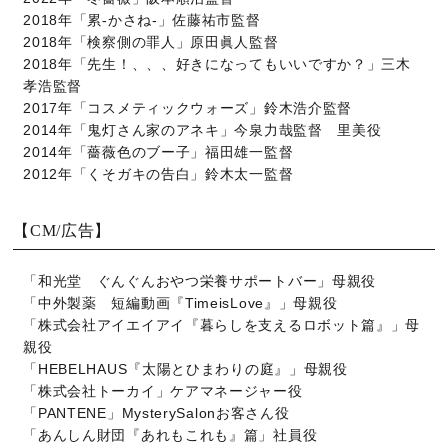
2018年「累-かさね-」佐藤祐市監督
2018年「検察側の罪人」原田眞人監督
2018年「先生！、、、好きになってもいいですか？」三木
孝浩監督
2017年「コスメティックウォーズ」鈴木浩介監督
2014年「鬼灯さん家のアネキ」今泉力哉監督 里美役
2014年「薔薇色のブー子」福田雄一監督
2012年「くそガキの告白」鈴木太一監督
【CM/広告】
「和光堂 ぐんぐんおやつ栄養サポートバー」母親役
「中外製薬 短編動画『TimeisLove』」母親役
「株式会社アイエイアイ『暮らしを支えるロボット篇』」母
親役
「HEBELHAUS『太陽とひまわりの庭』」母親役
「株式会社トーカイ」ケアマネージャー役
「PANTENE」MysterySalonお客さん役
「あんしん財団『あれもこれも』篇」社員役