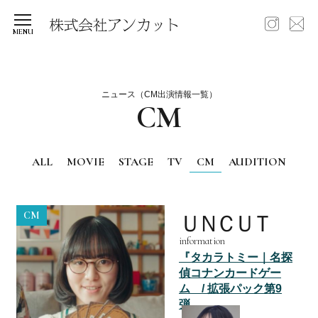
ニュース（CM出演情報一覧）
CM
ALL
MOVIE
STAGE
TV
CM
AUDITION
CM
ＵＮＣＵＴ
information
『タカラトミー｜名探
偵コナンカードゲー
ム / 拡張パック第9
弾...