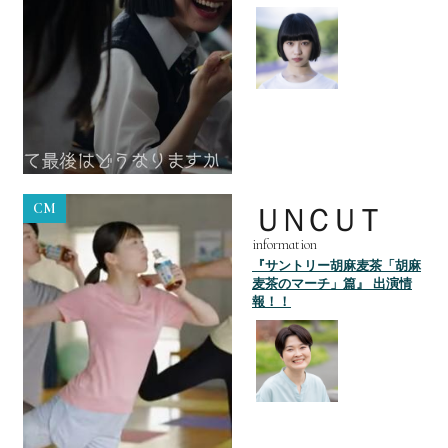
CM
ＵＮＣＵＴ
information
『サントリー胡麻麦茶「胡麻
麦茶のマーチ」篇』 出演情
報！！