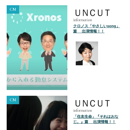
CM
ＵＮＣＵＴ
information
クロノス「やさしいsong」
篇 出演情報！！
CM
ＵＮＣＵＴ
information
「住友生命」『それはおな
じ。』篇 出演情報！！