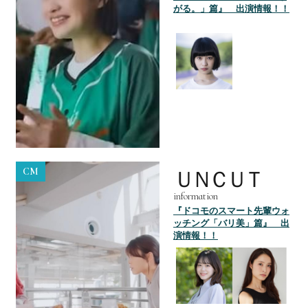
がる。」篇』 出演情報！！
CM
ＵＮＣＵＴ
information
『ドコモのスマート先輩ウォ
ッチング「バリ美」篇』 出
演情報！！