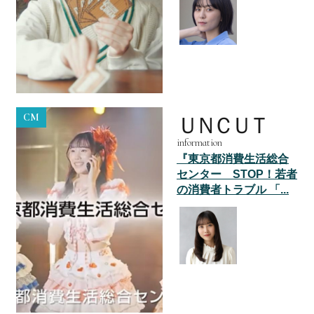
CM
ＵＮＣＵＴ
information
『東京都消費生活総合
センター STOP！若者
の消費者トラブル 「...