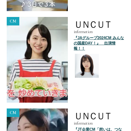
CM
ＵＮＣＵＴ
information
『JAグループ2024CM みんな
の国産DAY！』 出演情
報！！
CM
ＵＮＣＵＴ
information
『JT企業CM「想いは、つな