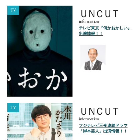
TV
ＵＮＣＵＴ
information
テレビ東京『何かおかしい』
出演情報！！
TV
ＵＮＣＵＴ
information
フジテレビ三夜連続ドラマ
「脚本芸人」出演情報！！