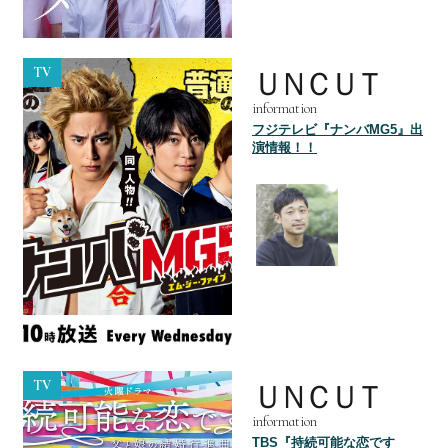
TV
ＵＮＣＵＴ
information
フジテレビ『ナンバMG5』出
演情報！！
TV
ＵＮＣＵＴ
information
TBS『持続可能な恋です