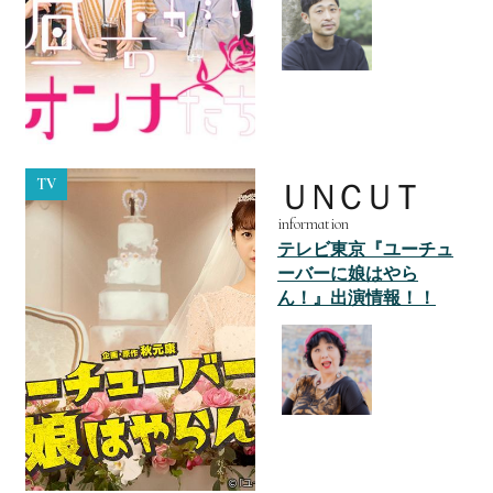
TV
ＵＮＣＵＴ
information
テレビ東京『ユーチュ
ーバーに娘はやら
ん！』出演情報！！