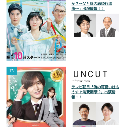
か？〜父と娘の結婚行進
曲〜』出演情報！！
TV
ＵＮＣＵＴ
information
テレビ朝日『俺の可愛いはも
うすぐ消費期限!?』出演情
報！！