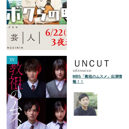
TV
ＵＮＣＵＴ
information
MBS「教祖のムスメ」出演情
報！！