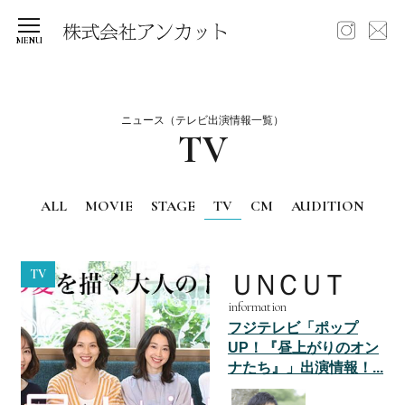
ニュース（テレビ出演情報一覧）
TV
ALL
MOVIE
STAGE
TV
CM
AUDITION
TV
ＵＮＣＵＴ
information
フジテレビ「ポップ
UP！『昼上がりのオン
ナたち』」出演情報！...