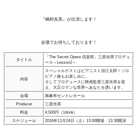
『嶋村友美』が出演します！
会場でお待ちしております！
「The Secret Opera 倶楽部」三原光尋プロデュ
タイトル
ース～Lesson2～
スペシャルゲストはピアニスト須江太郎！ソロ
ピアノ曲もお楽しみに。
内容
そしてプロデュースに映画監督三原光尋を迎
え、大正ロマンな世界へあなたを誘います。
会場
南麻布セントレホール
Producer
三原光尋
料金
4,500円（1drink）
スケジュール
2018年11月24日（土）13:00開場 13:30開演