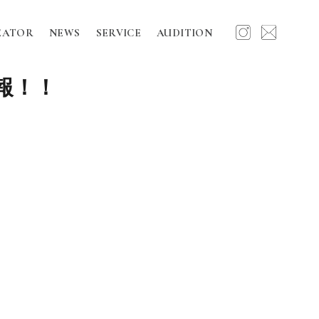
EATOR
NEWS
SERVICE
AUDITION
報！！