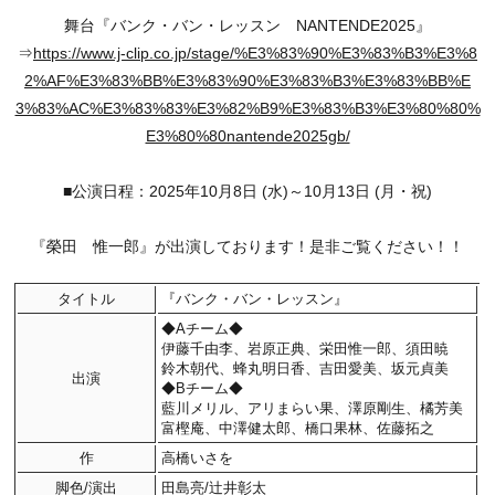
舞台『バンク・バン・レッスン NANTENDE2025』
⇒
https://www.j-clip.co.jp/stage/%E3%83%90%E3%83%B3%E3%8
2%AF%E3%83%BB%E3%83%90%E3%83%B3%E3%83%BB%E
3%83%AC%E3%83%83%E3%82%B9%E3%83%B3%E3%80%80%
E3%80%80nantende2025gb/
■公演日程：2025年10月8日 (水)～10月13日 (月・祝)
『榮田 惟一郎』が出演しております！是非ご覧ください！！
タイトル
『バンク・バン・レッスン』
◆Aチーム◆
伊藤千由李、岩原正典、栄田惟一郎、須田暁
鈴木朝代、蜂丸明日香、吉田愛美、坂元貞美
出演
◆Bチーム◆
藍川メリル、アリまらい果、澤原剛生、橘芳美
富樫庵、中澤健太郎、橋口果林、佐藤拓之
作
高橋いさを
脚色/演出
田島亮/辻井彰太