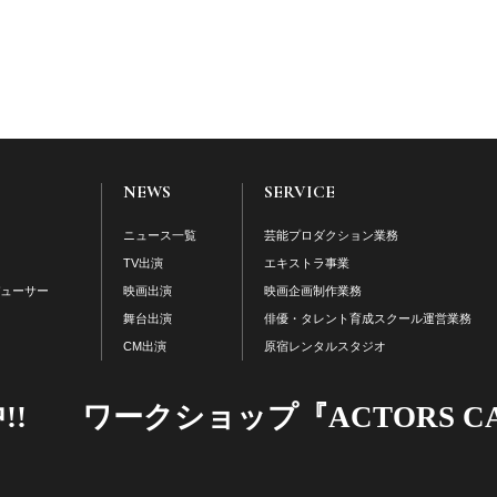
NEWS
SERVICE
ニュース一覧
芸能プロダクション業務
TV出演
エキストラ事業
デューサー
映画出演
映画企画制作業務
舞台出演
俳優・タレント育成スクール運営業務
CM出演
原宿レンタルスタジオ
!
ワークショップ『ACTORS C