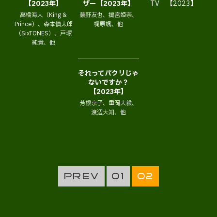
【2023年】
ザー【2023年】
TV 【2023】
髙橋海人（King &
蕨野友也、搗宮姫奈、
Prince）、森本慎太郎
梶原颯、他
（SixTONES）、戸塚
純貴、他
それってパクリじゃ
ないですか？
【2023年】
芳根京子、重岡大毅、
渡辺大知、他
PREV
01
02