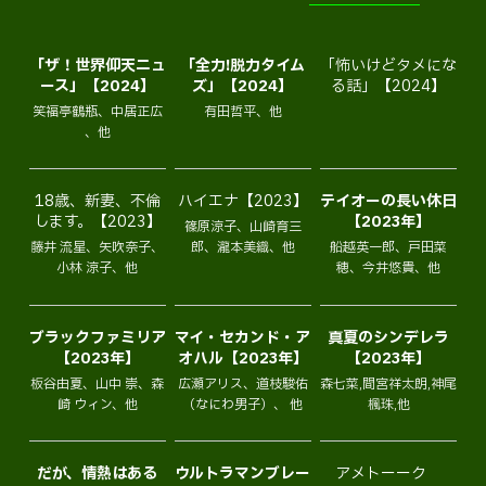
「ザ！世界仰天ニュ
「全力!脱力タイム
「怖いけどタメにな
ース」【2024】
ズ」【2024】
る話」【2024】
笑福亭鶴瓶、中居正広
有田哲平、他
、他
18歳、新妻、不倫
ハイエナ【2023】
テイオーの長い休日
します。【2023】
【2023年】
篠原涼子、山崎育三
藤井 流星、矢吹奈子、
郎、瀧本美織、他
船越英一郎、戸田菜
小林 涼子、他
穂、今井悠貴、他
ブラックファミリア
マイ・セカンド・ア
真夏のシンデレラ
【2023年】
オハル【2023年】
【2023年】
板谷由夏、山中 崇、森
広瀬アリス、道枝駿佑
森七菜,間宮祥太朗,神尾
崎 ウィン、他
（なにわ男子）、 他
楓珠,他
だが、情熱はある
ウルトラマンブレー
アメトーーク