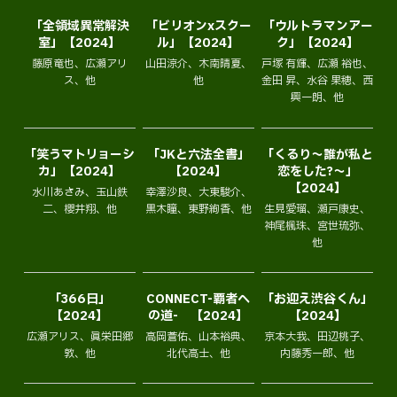
「全領域異常解決
「ビリオンxスクー
「ウルトラマンアー
室」【2024】
ル」【2024】
ク」【2024】
藤原竜也、広瀬アリ
山田涼介、木南晴夏、
戸塚 有輝、広瀬 裕也、
ス、他
他
金田 昇、水谷 果穂、西
興一朗、他
「笑うマトリョーシ
「JKと六法全書」
「くるり〜誰が私と
カ」【2024】
【2024】
恋をした?〜」
【2024】
水川あさみ、玉山鉄
幸澤沙良、大東駿介、
二、櫻井翔、他
黒木瞳、東野絢香、他
生見愛瑠、瀬戸康史、
神尾楓珠、宮世琉弥、
他
「366日」
CONNECT-覇者へ
「お迎え渋谷くん」
【2024】
の道- 【2024】
【2024】
広瀬アリス、眞栄田郷
高岡蒼佑、山本裕典、
京本大我、田辺桃子、
敦、他
北代高士、他
内藤秀一郎、他