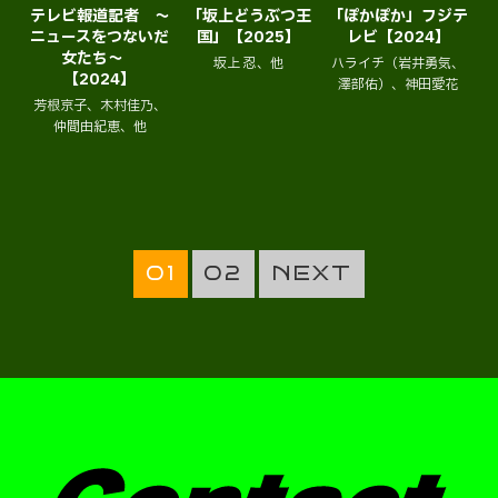
テレビ報道記者 ～
「坂上どうぶつ王
「ぽかぽか」フジテ
ニュースをつないだ
国」【2025】
レビ【2024】
女たち～
坂上 忍、他
ハライチ（岩井勇気、
【2024】
澤部佑）、神田愛花
芳根京子、木村佳乃、
仲間由紀恵、他
01
02
NEXT