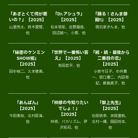
「あざとくて何が悪
「Dr.アシュラ」
「踊る！さんま御
いの？」【2025】
【2025】
殿!!」【2025】
山里亮太、鈴木愛理、
松本若菜、佐野晶哉、
明石家さんま、他
他
田辺誠一、小雪、他
「秘密のケンミン
「世界で一番怖い答
「続・続・最後から
SHOW極」
え」【2025】
二番目の恋」
【2025】
【2025】
有田哲平、他
田中裕二、久本雅美、
小泉今日子、中井貴
他
一、坂口憲二、内田有
紀、飯島直子、他
「あんぱん」
「林修の今知りたい
「御上先生」
【2025】
でしょ！」
【2025】
【2025】
今田美桜、北村匠海、
松坂桃李、吉岡里帆、
他
林修、バカリズム、伊
北村一輝、岡田将生、
沢拓司、他
他