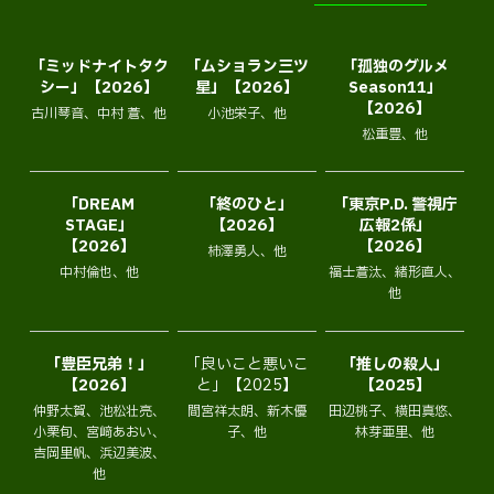
「ミッドナイトタク
「ムショラン三ツ
「孤独のグルメ
シー」【2026】
星」【2026】
Season11」
【2026】
古川琴音、中村 蒼、他
小池栄子、他
松重豊、他
「DREAM
「終のひと」
「東京P.D. 警視庁
STAGE」
【2026】
広報2係」
【2026】
【2026】
柿澤勇人、他
中村倫也、他
福士蒼汰、緒形直人、
他
「豊臣兄弟！」
「良いこと悪いこ
「推しの殺人」
【2026】
と」【2025】
【2025】
仲野太賀、池松壮亮、
間宮祥太朗、新木優
田辺桃子、横田真悠、
小栗旬、宮﨑あおい、
子、他
林芽亜里、他
吉岡里帆、浜辺美波、
他